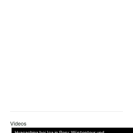
Videos
Huacachina bei Ica in Peru: Wüstentour und