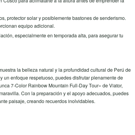
n Cusco para aclimatarte a la altura antes de emprender la
rios, protector solar y posiblemente bastones de senderismo.
rcionan equipo adicional.
elación, especialmente en temporada alta, para asegurar tu
uestra la belleza natural y la profundidad cultural de Perú de
y un enfoque respetuoso, puedes disfrutar plenamente de
icunca 7-Color Rainbow Mountain Full-Day Tour» de Viator,
ta maravilla. Con la preparación y el apoyo adecuados, puedes
ante paisaje, creando recuerdos inolvidables.