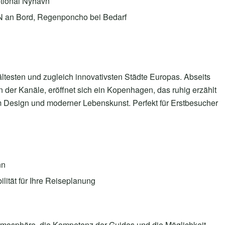
tional Nyhavn
AN an Bord, Regenponcho bei Bedarf
ältesten und zugleich innovativsten Städte Europas. Abseits
 der Kanäle, eröffnet sich ein Kopenhagen, das ruhig erzählt
m Design und moderner Lebenskunst. Perfekt für Erstbesucher
nn
lität für Ihre Reiseplanung
tmosphäre, die Kompetenz der Guides und die Möglichkeit,