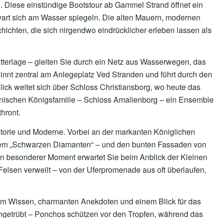
nne. Diese einstündige Bootstour ab Gammel Strand öffnet ein
wart sich am Wasser spiegeln. Die alten Mauern, modernen
chten, die sich nirgendwo eindrücklicher erleben lassen als
tterlage – gleiten Sie durch ein Netz aus Wasserwegen, das
nnt zentral am Anlegeplatz Ved Stranden und führt durch den
lick weitet sich über Schloss Christiansborg, wo heute das
dänischen Königsfamilie – Schloss Amalienborg – ein Ensemble
hront.
orie und Moderne. Vorbei an der markanten Königlichen
 dem „Schwarzen Diamanten“ – und den bunten Fassaden von
. Ein besonderer Moment erwartet Sie beim Anblick der Kleinen
m Felsen verweilt – von der Uferpromenade aus oft überlaufen,
rtem Wissen, charmanten Anekdoten und einem Blick für das
ngetrübt – Ponchos schützen vor den Tropfen, während das