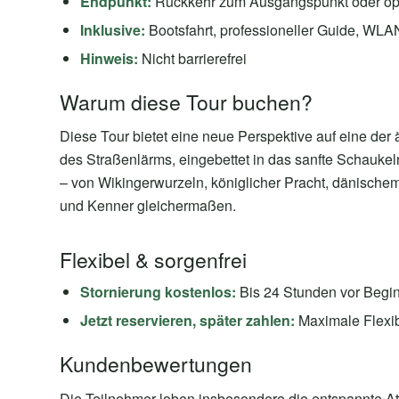
Endpunkt:
Rückkehr zum Ausgangspunkt oder op
Inklusive:
Bootsfahrt, professioneller Guide, WL
Hinweis:
Nicht barrierefrei
Warum diese Tour buchen?
Diese Tour bietet eine neue Perspektive auf eine der 
des Straßenlärms, eingebettet in das sanfte Schaukeln
– von Wikingerwurzeln, königlicher Pracht, dänische
und Kenner gleichermaßen.
Flexibel & sorgenfrei
Stornierung kostenlos:
Bis 24 Stunden vor Begi
Jetzt reservieren, später zahlen:
Maximale Flexibi
Kundenbewertungen
Die Teilnehmer loben insbesondere die entspannte A