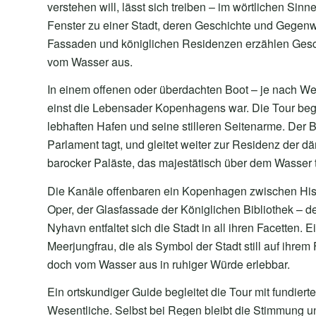
verstehen will, lässt sich treiben – im wörtlichen Si
Fenster zu einer Stadt, deren Geschichte und Gegen
Fassaden und königlichen Residenzen erzählen Geschi
vom Wasser aus.
In einem offenen oder überdachten Boot – je nach We
einst die Lebensader Kopenhagens war. Die Tour begi
lebhaften Hafen und seine stilleren Seitenarme. Der B
Parlament tagt, und gleitet weiter zur Residenz der 
barocker Paläste, das majestätisch über dem Wasser t
Die Kanäle offenbaren ein Kopenhagen zwischen Hist
Oper, der Glasfassade der Königlichen Bibliothek –
Nyhavn entfaltet sich die Stadt in all ihren Facetten
Meerjungfrau, die als Symbol der Stadt still auf ihre
doch vom Wasser aus in ruhiger Würde erlebbar.
Ein ortskundiger Guide begleitet die Tour mit fundie
Wesentliche. Selbst bei Regen bleibt die Stimmung u