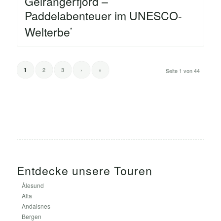
Geirangerfjord –
Paddelabenteuer im UNESCO-
Welterbe
2
3
›
»
1
Seite 1 von 44
Entdecke unsere Touren
Ålesund
Alta
Andalsnes
Bergen