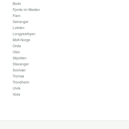
Bodo
Fjorde im Westen
Flam
Geiranger
Lofoten
Longyearbyen
Midt-Norge
Orsta
Oslo
Skjolden
Stavanger
Svolvær
Tromsø
Trondheim
Ulvik
Voss