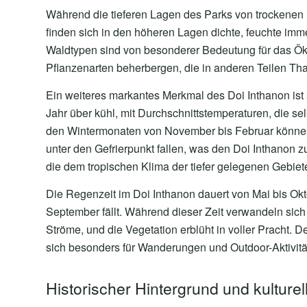
Während die tieferen Lagen des Parks von trockene
finden sich in den höheren Lagen dichte, feuchte im
Waldtypen sind von besonderer Bedeutung für das Öko
Pflanzenarten beherbergen, die in anderen Teilen Thai
Ein weiteres markantes Merkmal des Doi Inthanon ist
Jahr über kühl, mit Durchschnittstemperaturen, die se
den Wintermonaten von November bis Februar können
unter den Gefrierpunkt fallen, was den Doi Inthanon z
die dem tropischen Klima der tiefer gelegenen Gebiet
Die Regenzeit im Doi Inthanon dauert von Mai bis Okt
September fällt. Während dieser Zeit verwandeln sich
Ströme, und die Vegetation erblüht in voller Pracht. De
sich besonders für Wanderungen und Outdoor-Aktivitä
Historischer Hintergrund und kulture