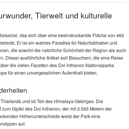
rwunder, Tierwelt und kulturelle
 Reiseziel, das sich über eine beeindruckende Fläche von 482
treckt. Er ist ein wahres Paradies für Naturliebhaber und
ionen, die sowohl die natürliche Schönheit der Region als auch
n. Dieser ausführliche Artikel soll Besuchern, die eine Reise
ber die vielen Facetten des Doi Inthanon Nationalparks
pps für einen unvergesslichen Aufenthalt bieten.
derheiten
l Thailands und ist Teil des Himalaya-Gebirges. Die
 zum Gipfel des Doi Inthanon, der mit 2.565 Metern der
ruckenden Höhenunterschiede weist der Park eine
nstypen auf.