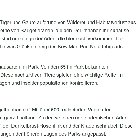
Tiger und Gaure aufgrund von Wilderei und Habitatverlust aus
ihe von Säugetierarten, die den Doi Inthanon ihr Zuhause
ind nur einige der Arten, die hier noch vorkommen. Der
it etwas Glück entlang des Kew Mae Pan Naturlehrpfads
mausarten im Park. Von den 65 im Park bekannten
Diese nachtaktiven Tiere spielen eine wichtige Rolle im
agen und Insektenpopulationen kontrollieren.
gelbeobachter. Mit über 500 registrierten Vogelarten
n in ganz Thailand. Zu den seltenen und endemischen Arten,
, der Dunkelbrust-Rosenfink und der Kragenschnabel. Diese
ngungen der höheren Lagen des Parks angepasst.