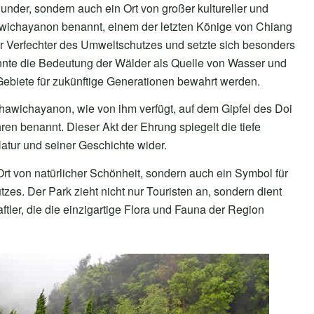
wunder, sondern auch ein Ort von großer kultureller und
hawichayanon benannt, einem der letzten Könige von Chiang
er Verfechter des Umweltschutzes und setzte sich besonders
kannte die Bedeutung der Wälder als Quelle von Wasser und
Gebiete für zukünftige Generationen bewahrt werden.
awichayanon, wie von ihm verfügt, auf dem Gipfel des Doi
en benannt. Dieser Akt der Ehrung spiegelt die tiefe
atur und seiner Geschichte wider.
 Ort von natürlicher Schönheit, sondern auch ein Symbol für
s. Der Park zieht nicht nur Touristen an, sondern dient
tler, die die einzigartige Flora und Fauna der Region