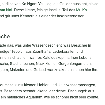
südlich von Ko Ngam Yai, liegt ein Ort, der aussieht, als sei
am Noi
. Diese kleine, felsige Insel ist Teil des
Mu Ko
nd gilt unter Kennern als einer der faszinierendsten
äche
rade das, was unter Wasser geschieht, was Besucher in
endiger Teppich aus Zoantharia, Lederkorallen und
können sich auf ein wahres Kaleidoskop marinen Lebens
sche, Stachelrochen, Nacktkiemer, Gorgoniengarnelen,
pern, Makrelen und Gelbschwanzmakrelen ziehen hier ihre
, durchsetzt mit kleinen Höhlen und Unterwasserpassagen,
er. Besonders beeindruckend: der dichte „Dschungel“ aus
in natürliches Aquarium, wie es schöner nicht sein könnte.