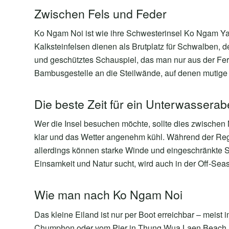
Zwischen Fels und Feder
Ko Ngam Noi ist wie ihre Schwesterinsel Ko Ngam Yai
Kalksteinfelsen dienen als Brutplatz für Schwalben, d
und geschütztes Schauspiel, das man nur aus der Fe
Bambusgestelle an die Steilwände, auf denen mutige 
Die beste Zeit für ein Unterwassera
Wer die Insel besuchen möchte, sollte dies zwischen
klar und das Wetter angenehm kühl. Während der Regen
allerdings können starke Winde und eingeschränkte 
Einsamkeit und Natur sucht, wird auch in der Off-Sea
Wie man nach Ko Ngam Noi
Das kleine Eiland ist nur per Boot erreichbar – meis
Chumphon oder vom Pier in Thung Wua Laen Beach. Di