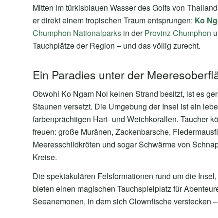
Mitten im türkisblauen Wasser des Golfs von Thailand, 
er direkt einem tropischen Traum entsprungen:
Ko Ng
Chumphon Nationalparks
in der
Provinz Chumphon
u
Tauchplätze der Region – und das völlig zurecht.
Ein Paradies unter der Meeresoberfl
Obwohl Ko Ngam Noi keinen Strand besitzt, ist es ge
Staunen versetzt. Die Umgebung der Insel ist ein leb
farbenprächtigen Hart- und Weichkorallen. Taucher 
freuen: große Muränen, Zackenbarsche, Fledermausfi
Meeresschildkröten und sogar Schwärme von Schnap
Kreise.
Die spektakulären Felsformationen rund um die Insel
bieten einen magischen Tauchspielplatz für Abenteur
Seeanemonen, in dem sich Clownfische verstecken – e