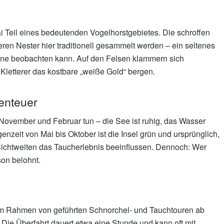
 Teil eines bedeutenden Vogelhorstgebietes. Die schroffen
eren Nester hier traditionell gesammelt werden – ein seltenes
rne beobachten kann. Auf den Felsen klammern sich
Kletterer das kostbare „weiße Gold“ bergen.
benteuer
 November und Februar tun – die See ist ruhig, das Wasser
zeit von Mai bis Oktober ist die Insel grün und ursprünglich,
Sichtweiten das Taucherlebnis beeinflussen. Dennoch: Wer
son belohnt.
t im Rahmen von geführten Schnorchel- und Tauchtouren ab
e Überfahrt dauert etwa eine Stunde und kann oft mit