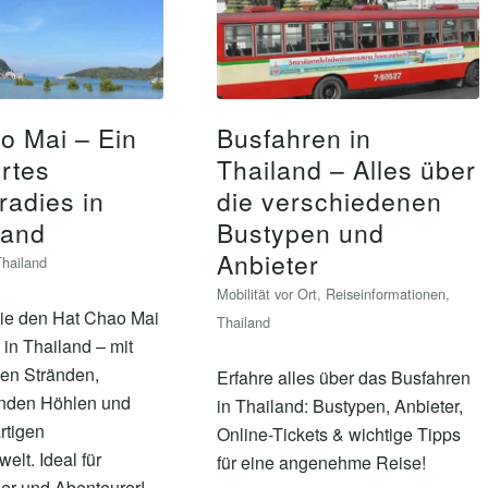
o Mai – Ein
Busfahren in
rtes
Thailand – Alles über
radies in
die verschiedenen
land
Bustypen und
Anbieter
Thailand
Mobilität vor Ort
,
Reiseinformationen
,
ie den Hat Chao Mai
Thailand
 in Thailand – mit
hen Stränden,
Erfahre alles über das Busfahren
nden Höhlen und
in Thailand: Bustypen, Anbieter,
rtigen
Online-Tickets & wichtige Tipps
elt. Ideal für
für eine angenehme Reise!
er und Abenteurer!