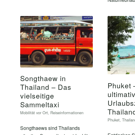
Songthaew in
Phuket 
Thailand – Das
ultimati
vielseitige
Urlaubsz
Sammeltaxi
Thailan
Mobilität vor Ort
,
Reiseinformationen
Phuket
,
Thaila
Songthaews sind Thailands