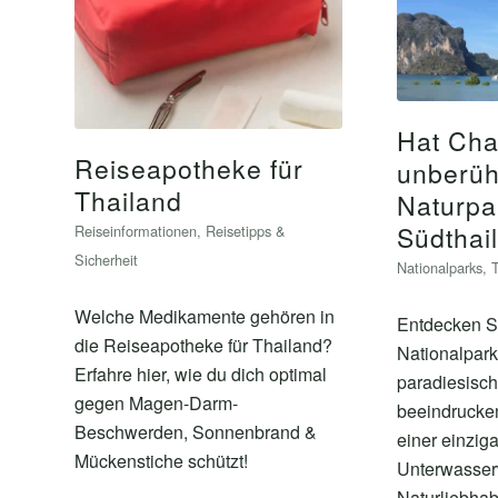
Hat Cha
Reiseapotheke für
unberüh
Thailand
Naturpa
Südthai
Reiseinformationen
,
Reisetipps &
Sicherheit
Nationalparks
,
Welche Medikamente gehören in
Entdecken S
die Reiseapotheke für Thailand?
Nationalpark
Erfahre hier, wie du dich optimal
paradiesisc
gegen Magen-Darm-
beeindrucke
Beschwerden, Sonnenbrand &
einer einziga
Mückenstiche schützt!
Unterwasserw
Naturliebhab