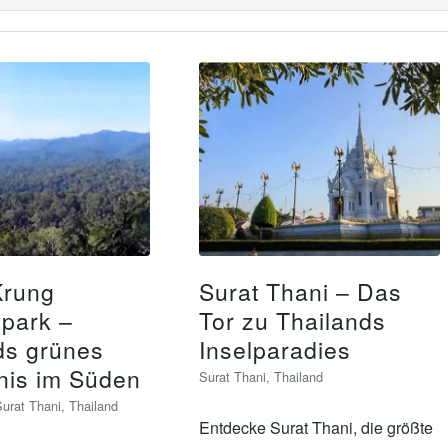
Krung
Surat Thani – Das
lpark –
Tor zu Thailands
ds grünes
Inselparadies
is im Süden
Surat Thani
,
Thailand
Surat Thani
,
Thailand
Entdecke Surat Thani, die größte