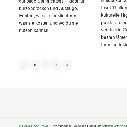
Entdecken Si
günstige Sammeltaxis – ideal für
Insel Thaila
kurze Strecken und Ausflüge.
kulturelle Hi
Erfahre, wie sie funktionieren,
pulsierende
was sie kosten und wo du sie
versteckte O
nutzen kannst!
besten Unter
Ihren perfek
1
3
4
5
2
©
Liquid-News Travel
- Reisemagazin - weltweite Reiseziele
*Affiliate Offenleg