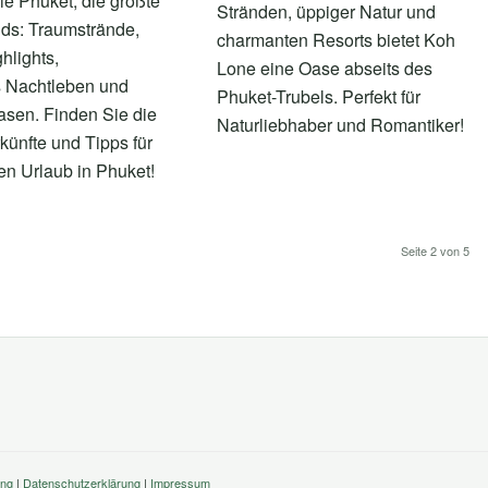
e Phuket, die größte
Stränden, üppiger Natur und
nds: Traumstrände,
charmanten Resorts bietet Koh
ghlights,
Lone eine Oase abseits des
s Nachtleben und
Phuket-Trubels. Perfekt für
asen. Finden Sie die
Naturliebhaber und Romantiker!
künfte und Tipps für
ten Urlaub in Phuket!
Seite 2 von 5
ung
|
Datenschutzerklärung
|
Impressum