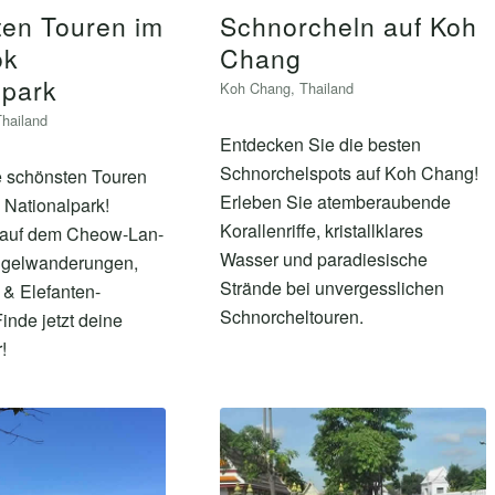
ten Touren im
Schnorcheln auf Koh
ok
Chang
lpark
Koh Chang
,
Thailand
Thailand
Entdecken Sie die besten
Schnorchelspots auf Koh Chang!
e schönsten Touren
Erleben Sie atemberaubende
 Nationalpark!
Korallenriffe, kristallklares
 auf dem Cheow-Lan-
Wasser und paradiesische
ngelwanderungen,
Strände bei unvergesslichen
 & Elefanten-
Schnorcheltouren.
inde jetzt deine
!