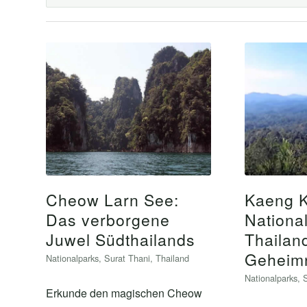
Cheow Larn See:
Kaeng 
Das verborgene
Nationa
Juwel Südthailands
Thailan
Geheimn
Nationalparks
,
Surat Thani
,
Thailand
Nationalparks
,
Erkunde den magischen Cheow