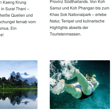
Provinz Südthailands. Von Koh
n Kaeng Krung
Samui und Koh Phangan bis zum
 in Surat Thani –
Khao Sok Nationalpark – erlebe
 heiße Quellen und
Natur, Tempel und kulinarische
schungel fernab vom
Highlights abseits der
smus. Ein
Touristenmassen.
s!