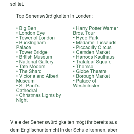
solltet.
Top Sehenswürdigkeiten in Londen:
Big Ben
Harry Potter Warner
London Eye
Bros. Tour
Tower of London
Hyde Park
Buckingham
Madame Tussauds
Palace
Piccadilly Circus
Tower Bridge
Camden Market
British Museum
Harrods Kaufhaus
National Gallery
Trafalgar Square
Tate Modern
Themse
The Shard
Globe Theatre
Victoria and Albert
Borough Market
Museum
Palace of
St. Paul’s
Westminster
Cathedral
Christmas Lights by
Night
Viele der Sehenswürdigkeiten mögt ihr bereits aus
dem Englischunterricht in der Schule kennen, aber