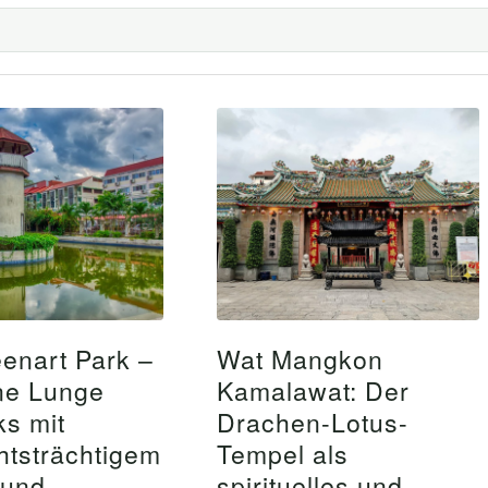
nart Park –
Wat Mangkon
ne Lunge
Kamalawat: Der
s mit
Drachen-Lotus-
htsträchtigem
Tempel als
rund
spirituelles und