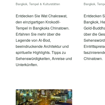
Bangkok
,
Tempel & Kulturstätten
Bangkok
,
Tempe
Entdecken Sie Wat Chakrawat,
Entdecken Si
den einzigartigen Krokodil-
Bangkok, He
Tempel in Bangkoks Chinatown.
Gold-Buddhas
Erfahren Sie mehr über die
über die Ges
Legende von Ai-Bod,
Sehenswürdi
beeindruckende Architektur und
Eintrittsprei
spirituelle Highlights. Tipps zu
faszinieren
Sehenswürdigkeiten, Anreise und
Chinatown.
Unterkünften.