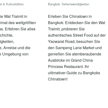
l & Kulturstätten
Bangkok
,
Sehenswürdigkeiten
e Wat Traimit in
Erleben Sie Chinatown in
imat des weltgrößten
Bangkok: Entdecken Sie den Wat
. Erfahren Sie alles
Traimit, probieren Sie
chichte,
authentisches Street Food auf der
gkeiten,
Yaowarat Road, besuchen Sie
se, Anreise und die
den Sampeng Lane Market und
de Umgebung von
genießen Sie atemberaubende
Ausblicke im Grand China
Princess Restaurant. Ihr
ultimativer Guide zu Bangkoks
Chinatown!