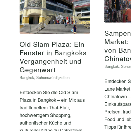
Sampen
Market:
Old Siam Plaza: Ein
von Ba
Fenster in Bangkoks
Chinat
Vergangenheit und
Bangkok
,
Sehen
Gegenwart
Bangkok
,
Sehenswürdigkeiten
Entdecken 
Lane Market
Entdecken Sie die Old Siam
Chinatown –
Plaza in Bangkok – ein Mix aus
Einkaufspara
traditionellem Thai-Flair,
Preisen, trad
hochwertigem Shopping,
Food und le
authentischer Küche und
Tipps für Ihr
kultureller Nähe zu Chinatown