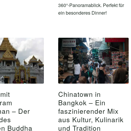
360°-Panoramablick. Perfekt für
ein besonderes Dinner!
imit
Chinatown in
aram
Bangkok – Ein
an – Der
faszinierender Mix
des
aus Kultur, Kulinarik
en Buddha
und Tradition