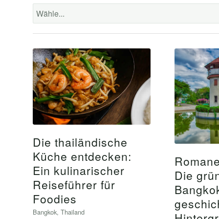
Die thailändische
Küche entdecken:
Romanee
Ein kulinarischer
Die grü
Reiseführer für
Bangkok
Foodies
geschic
Bangkok
,
Thailand
Hinterg