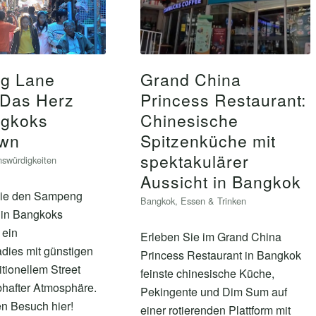
g Lane
Grand China
 Das Herz
Princess Restaurant:
ngkoks
Chinesische
own
Spitzenküche mit
spektakulärer
swürdigkeiten
Aussicht in Bangkok
Sie den Sampeng
Bangkok
,
Essen & Trinken
 in Bangkoks
 ein
Erleben Sie im Grand China
dies mit günstigen
Princess Restaurant in Bangkok
itionellem Street
feinste chinesische Küche,
bhafter Atmosphäre.
Pekingente und Dim Sum auf
en Besuch hier!
einer rotierenden Plattform mit